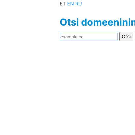
ET
EN
RU
Otsi domeenin