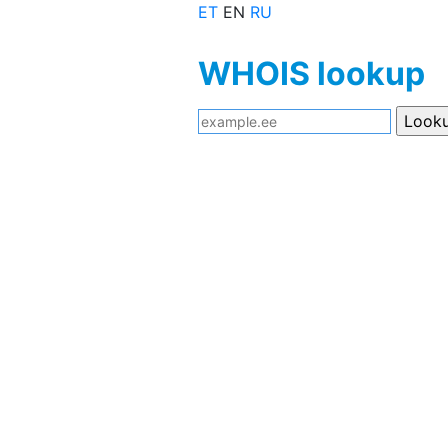
ET
EN
RU
WHOIS lookup